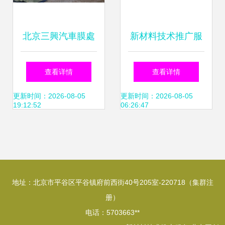
北京三興汽車膜處
新材料技术推广服
理淨水車三台抵達
务 企业微信服务商
查看详情
查看详情
蘆山災區 新材料技
如何借力突围？
更新时间：2026-08-05
更新时间：2026-08-05
19:12:52
06:26:47
術助力抗震救援
地址：北京市平谷区平谷镇府前西街40号205室-220718（集群注
册）
电话：5703663**